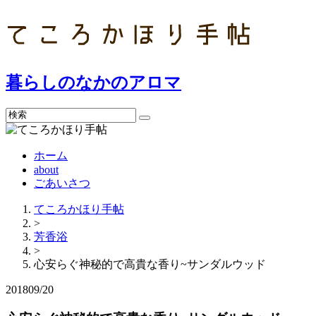
暮らしのなかのアロマ
検
索
ホーム
about
ごあいさつ
てころかほり手帖
>
芳香浴
>
心安らぐ神秘的で高貴な香り~サンダルウッド
2018
09/20