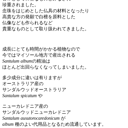
珍重されました。
念珠をはじめとした仏具の材料となったり
高貴な方の発願で白檀を原料とした
仏像なども作られるなど
貴重なものとして取り扱われてきました。
成長にとても時間がかかる植物なので
今ではマイソール地方で産出される
Santulum album
の精油は
ほとんど出回らなくなってしまいました。
多少成分に違いは有りますが
オーストラリア産の
サンダルウッドオーストラリア
Santalum spicatum
や
ニューカレドニア産の
サンダルウッドニューカレドニア
Santalum ausutorocaredonicum
が
album
種のよい代用品となるため流通しています。