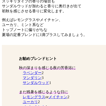
スッキリタイプの香りの場合も
サンダルウッドが加わると香りに奥行きが出て
初秋を感じさせる香りに変化します。
例えばレモングラスやメイチャン、
ユーカリ、ミント系など
トップノートに偏りがちな
夏場の定番ブレンドに1滴プラスしてみましょう。
お勧めブレンドヒント
秋の深まりを感じる夜の芳香浴に
ラベンダー
2
マンダリン
3
サンダルウッド
1
まだ残暑を感じるような日に
レモングラス
or
メイチャン
2
ユーカリ
2